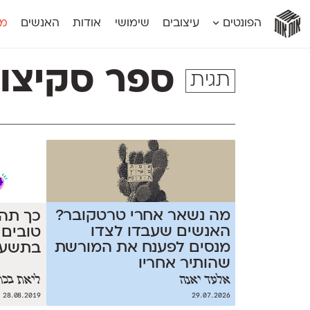
אות
אות
אות
אות
אות
הפונטים
עיצובים
שימושי
אודות
האנשים
מג
אות
אוונטה
אמביוולנטי קומפרסט
מוגרבי דיספל
אטלס
אמביוולנטי רחב
מוגרבי טקס
ספר סקיצו
תגית
אינדקס
אנומליה
מכמורת
אינדקס מונו
אסימון דו־לשוני
מכמורת מעו
אלמוני
אפק
מקומי
אלמוני צר
בר־לב
נוילנד
אמביוולנטי נורמל
גלוריה
סטנגה
אמביוולנטי צר
לוי
סינופסיס
מה נשאר אחרי טרטקובר?
כך תהי
האנשים שעבדו לצדו
טובים 
מנסים לפענח את המורשת
בתשעה
שהותיר אחריו
אלעד יאנה
ליאת בכר
28.08.2019
29.07.2026