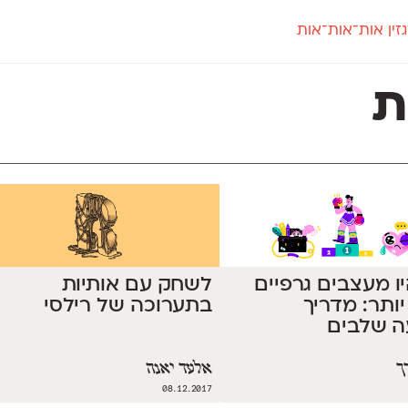
זין אות־אות־אות
חדש
חדש
יי
פלוני
קארמה
חדש
ט
פלוני יד
קדם סנס
ת
פלוני מעוגל
קדם סריף
פונ
גל
פלוני צר
קרוואן
בואו 
מטרי
פעמון
שלוק
הפ
פריימריז
תעמולה
פרנק־רי
פרנק־רי צר
ו מעצבים גרפיים
לשחק עם אותיות
יותר: מדריך
בתערוכה של רילסי
 שלבים
ך
אלעד יאנה
08.12.2017