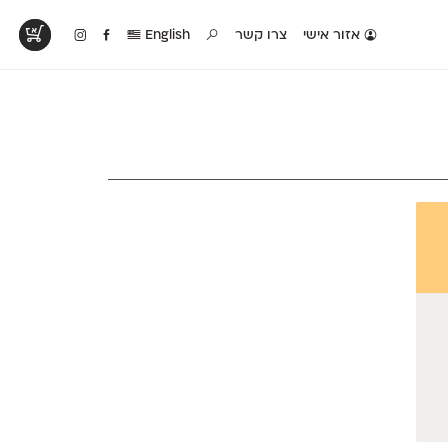
אזור אישי
צרו קשר
English
טים בפעולה
קטלוג להדפסה
טבלת השוואה
לראות עיצובים
לאלו שאוהבים לבחון
טבלה עם כל המאפיינים
פים שנעשו עם
פונטים על־גבי דף A4
של הפונטים שלנו זה
ונטים שלנו
לבן מולבן
לצד זה