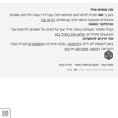
מה עושים פה?
כאן ב־
אאא
תוכלו להתרשם מטיפוגרפיה עברית רעננה ולרכוש פונטים
איכותיים שעיצבו טיפוגרפים עצמאיים.
קראו עוד
הניוזלטר השווה
קבלו מספר פעמים בשנה מייל עם עדכונים על פונטים חדשים ועל
מבצעים מיוחדים.
מלאו את המייל כאן
עוד דרכים להתעדכן
בואו לעשות לנו לייק ב
פייסבוק
, עקבו אחרינו ב
אינסטגרם
וקבלו קצת
השראה ב
וימאו
,
פינטרסט
או
גיפי
.
מפת אתר
תקנון ונגישות האתר
יצירת קשר
2026-2011 © אאא
| האתר סולק:
⚥︎