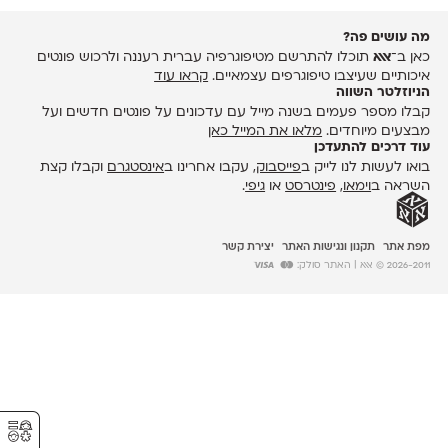
מה עושים פה?
כאן ב־
אאא
תוכלו להתרשם מטיפוגרפיה עברית רעננה ולרכוש פונטים
איכותיים שעיצבו טיפוגרפים עצמאיים.
קראו עוד
הניוזלטר השווה
קבלו מספר פעמים בשנה מייל עם עדכונים על פונטים חדשים ועל
מבצעים מיוחדים.
מלאו את המייל כאן
עוד דרכים להתעדכן
בואו לעשות לנו לייק ב
פייסבוק
, עקבו אחרינו ב
אינסטגרם
וקבלו קצת
השראה ב
וימאו
,
פינטרסט
או
גיפי
.
מפת אתר
תקנון ונגישות האתר
יצירת קשר
2026-2011 © אאא
| האתר סולק:
⚥︎