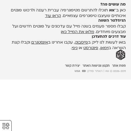
מה עושים פה?
כאן ב־
אאא
תוכלו להתרשם מטיפוגרפיה עברית רעננה ולרכוש פונטים
איכותיים שעיצבו טיפוגרפים עצמאיים.
קראו עוד
הניוזלטר השווה
קבלו מספר פעמים בשנה מייל עם עדכונים על פונטים חדשים ועל
מבצעים מיוחדים.
מלאו את המייל כאן
עוד דרכים להתעדכן
בואו לעשות לנו לייק ב
פייסבוק
, עקבו אחרינו ב
אינסטגרם
וקבלו קצת
השראה ב
וימאו
,
פינטרסט
או
גיפי
.
מפת אתר
תקנון ונגישות האתר
יצירת קשר
2026-2011 © אאא
| האתר סולק:
⚥︎