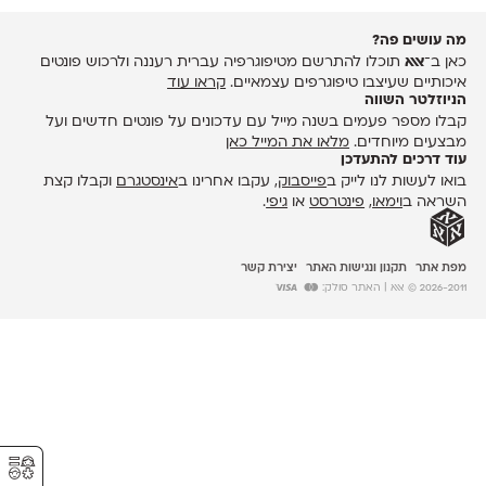
מה עושים פה?
כאן ב־
אאא
תוכלו להתרשם מטיפוגרפיה עברית רעננה ולרכוש פונטים
איכותיים שעיצבו טיפוגרפים עצמאיים.
קראו עוד
הניוזלטר השווה
קבלו מספר פעמים בשנה מייל עם עדכונים על פונטים חדשים ועל
מבצעים מיוחדים.
מלאו את המייל כאן
עוד דרכים להתעדכן
בואו לעשות לנו לייק ב
פייסבוק
, עקבו אחרינו ב
אינסטגרם
וקבלו קצת
השראה ב
וימאו
,
פינטרסט
או
גיפי
.
מפת אתר
תקנון ונגישות האתר
יצירת קשר
2026-2011 © אאא
| האתר סולק:
⚥︎