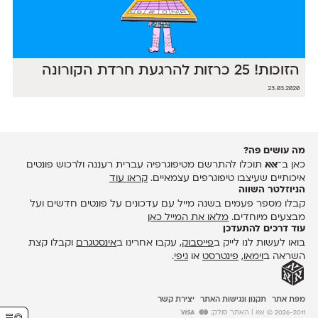
הזוכות! 25 כרזות להרגעת חרדת הקורונה
23.03.2020
מה עושים פה?
כאן ב־
אאא
תוכלו להתרשם מטיפוגרפיה עברית רעננה ולרכוש פונטים
איכותיים שעיצבו טיפוגרפים עצמאיים.
קראו עוד
הניוזלטר השווה
קבלו מספר פעמים בשנה מייל עם עדכונים על פונטים חדשים ועל
מבצעים מיוחדים.
מלאו את המייל כאן
עוד דרכים להתעדכן
בואו לעשות לנו לייק ב
פייסבוק
, עקבו אחרינו ב
אינסטגרם
וקבלו קצת
השראה ב
וימאו
,
פינטרסט
או
גיפי
.
מפת אתר
תקנון ונגישות האתר
יצירת קשר
2026-2011 © אאא
| האתר סולק: