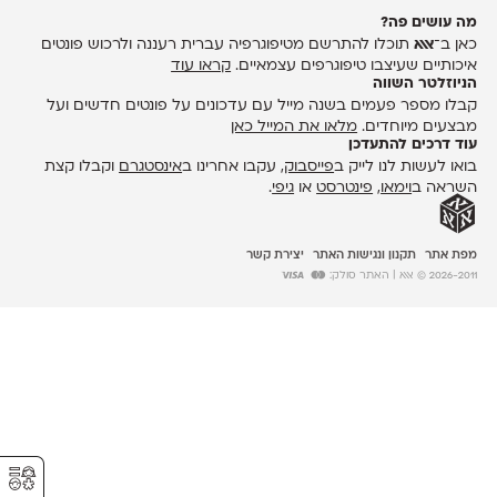
מה עושים פה?
כאן ב־
אאא
תוכלו להתרשם מטיפוגרפיה עברית רעננה ולרכוש פונטים
איכותיים שעיצבו טיפוגרפים עצמאיים.
קראו עוד
הניוזלטר השווה
קבלו מספר פעמים בשנה מייל עם עדכונים על פונטים חדשים ועל
מבצעים מיוחדים.
מלאו את המייל כאן
עוד דרכים להתעדכן
בואו לעשות לנו לייק ב
פייסבוק
, עקבו אחרינו ב
אינסטגרם
וקבלו קצת
השראה ב
וימאו
,
פינטרסט
או
גיפי
.
מפת אתר
תקנון ונגישות האתר
יצירת קשר
2026-2011 © אאא
| האתר סולק:
⚥︎