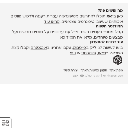
מה עושים פה?
כאן ב־
אאא
תוכלו להתרשם מטיפוגרפיה עברית רעננה ולרכוש פונטים
איכותיים שעיצבו טיפוגרפים עצמאיים.
קראו עוד
הניוזלטר השווה
קבלו מספר פעמים בשנה מייל עם עדכונים על פונטים חדשים ועל
מבצעים מיוחדים.
מלאו את המייל כאן
עוד דרכים להתעדכן
בואו לעשות לנו לייק ב
פייסבוק
, עקבו אחרינו ב
אינסטגרם
וקבלו קצת
השראה ב
וימאו
,
פינטרסט
או
גיפי
.
מפת אתר
תקנון ונגישות האתר
יצירת קשר
2026-2011 © אאא
| האתר סולק:
⚥︎