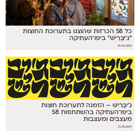
כל 58 הכרזות שהוצגו בתערוכת החוצות
״גִ'יבְּרִישׁ״ ביפו־העתיקה
01.04.2023
גִ'יבְּרִישׁ – הזמנה לתערוכת חוצות
ביפו־העתיקה בהשתתפות 58
מעצבים ומעצבות
21.03.2023