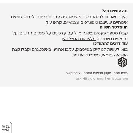
מה עושים פה?
כאן ב־
אאא
תוכלו להתרשם מטיפוגרפיה עברית רעננה ולרכוש פונטים
איכותיים שעיצבו טיפוגרפים עצמאיים.
קראו עוד
הניוזלטר השווה
קבלו מספר פעמים בשנה מייל עם עדכונים על פונטים חדשים ועל
מבצעים מיוחדים.
מלאו את המייל כאן
עוד דרכים להתעדכן
בואו לעשות לנו לייק ב
פייסבוק
, עקבו אחרינו ב
אינסטגרם
וקבלו קצת
השראה ב
וימאו
,
פינטרסט
או
גיפי
.
מפת אתר
תקנון ונגישות האתר
יצירת קשר
2026-2011 © אאא
| האתר סולק:
⚥︎