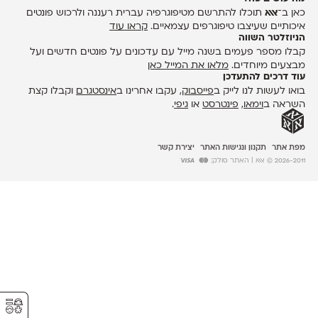
כאן ב־
אאא
תוכלו להתרשם מטיפוגרפיה עברית רעננה ולרכוש פונטים
איכותיים שעיצבו טיפוגרפים עצמאיים.
קראו עוד
הניוזלטר השווה
קבלו מספר פעמים בשנה מייל עם עדכונים על פונטים חדשים ועל
מבצעים מיוחדים.
מלאו את המייל כאן
עוד דרכים להתעדכן
בואו לעשות לנו לייק ב
פייסבוק
, עקבו אחרינו ב
אינסטגרם
וקבלו קצת
השראה ב
וימאו
,
פינטרסט
או
גיפי
.
מפת אתר
תקנון ונגישות האתר
יצירת קשר
2026-2011 © אאא
| האתר סולק:
⚥︎