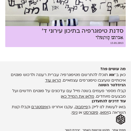
סדנת טיפוגרפיה בתיכון עירוני ד'
אברהם קורנפלד
13.01.2013
מה עושים פה?
כאן ב־
אאא
תוכלו להתרשם מטיפוגרפיה עברית רעננה ולרכוש פונטים
איכותיים שעיצבו טיפוגרפים עצמאיים.
קראו עוד
הניוזלטר השווה
קבלו מספר פעמים בשנה מייל עם עדכונים על פונטים חדשים ועל
מבצעים מיוחדים.
מלאו את המייל כאן
עוד דרכים להתעדכן
בואו לעשות לנו לייק ב
פייסבוק
, עקבו אחרינו ב
אינסטגרם
וקבלו קצת
השראה ב
וימאו
,
פינטרסט
או
גיפי
.
מפת אתר
תקנון ונגישות האתר
יצירת קשר