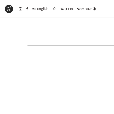
אזור אישי
צרו קשר
English
טים בפעולה
קטלוג להדפסה
טבלת השוואה
לראות עיצובים
לאלו שאוהבים לבחון
טבלה עם כל המאפיינים
פים שנעשו עם
פונטים על־גבי דף A4
של הפונטים שלנו זה
ונטים שלנו
לבן מולבן
לצד זה