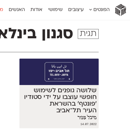
אות
אות
אות
אות
אות
הפונטים
עיצובים
שימושי
אודות
האנשים
מג
אות
אוונטה
אמביוולנטי קומפרסט
מוגרבי דיספל
אטלס
אמביוולנטי רחב
מוגרבי טקס
סגנון בינלא
תגית
אינדקס
אנומליה
מכמורת
אינדקס מונו
אסימון דו־לשוני
מכמורת מעו
אלמוני
אפק
מקומי
אלמוני צר
בר־לב
נוילנד
אמביוולנטי נורמל
גלוריה
סטנגה
אמביוולנטי צר
לוי
סינופסיס
שלושה גופנים לשימוש
חופשי עוצבו על ידי סטודיו
׳פונטף׳ בהשראת
העיר תל־אביב
מיכל עגור
14.07.2022