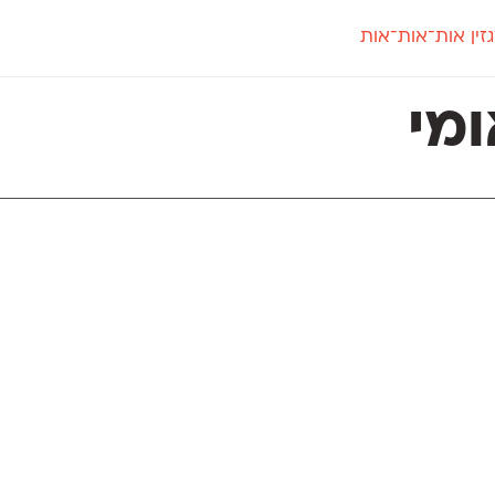
זין אות־אות־אות
חדש
חדש
יי
פלוני
קארמה
חדש
ט
פלוני יד
קדם סנס
ומי
פלוני מעוגל
קדם סריף
פונ
גל
פלוני צר
קרוואן
בואו 
מטרי
פעמון
שלוק
הפ
פריימריז
תעמולה
פרנק־רי
פרנק־רי צר