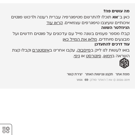
מה עושים פה?
כאן ב־
אאא
תוכלו להתרשם מטיפוגרפיה עברית רעננה ולרכוש פונטים
איכותיים שעיצבו טיפוגרפים עצמאיים.
קראו עוד
הניוזלטר השווה
קבלו מספר פעמים בשנה מייל עם עדכונים על פונטים חדשים ועל
מבצעים מיוחדים.
מלאו את המייל כאן
עוד דרכים להתעדכן
בואו לעשות לנו לייק ב
פייסבוק
, עקבו אחרינו ב
אינסטגרם
וקבלו קצת
השראה ב
וימאו
,
פינטרסט
או
גיפי
.
מפת אתר
תקנון ונגישות האתר
יצירת קשר
2026-2011 © אאא
| האתר סולק:
⚥︎