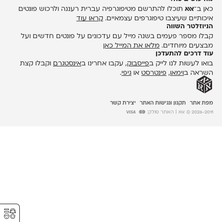
כאן ב־
אאא
תוכלו להתרשם מטיפוגרפיה עברית רעננה ולרכוש פונטים
איכותיים שעיצבו טיפוגרפים עצמאיים.
קראו עוד
הניוזלטר השווה
קבלו מספר פעמים בשנה מייל עם עדכונים על פונטים חדשים ועל
מבצעים מיוחדים.
מלאו את המייל כאן
עוד דרכים להתעדכן
בואו לעשות לנו לייק ב
פייסבוק
, עקבו אחרינו ב
אינסטגרם
וקבלו קצת
השראה ב
וימאו
,
פינטרסט
או
גיפי
.
מפת אתר
תקנון ונגישות האתר
יצירת קשר
2026-2011 © אאא
| האתר סולק:
⚥︎