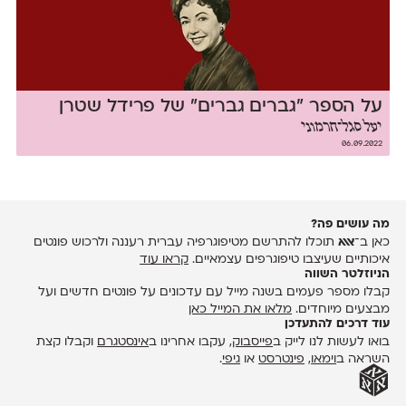
על הספר "גברים גברים" של פרידל שטרן
יעל סגל־חרמוני
06.09.2022
מה עושים פה?
כאן ב־
אאא
תוכלו להתרשם מטיפוגרפיה עברית רעננה ולרכוש פונטים
איכותיים שעיצבו טיפוגרפים עצמאיים.
קראו עוד
הניוזלטר השווה
קבלו מספר פעמים בשנה מייל עם עדכונים על פונטים חדשים ועל
מבצעים מיוחדים.
מלאו את המייל כאן
עוד דרכים להתעדכן
בואו לעשות לנו לייק ב
פייסבוק
, עקבו אחרינו ב
אינסטגרם
וקבלו קצת
השראה ב
וימאו
,
פינטרסט
או
גיפי
.