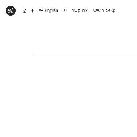
אזור אישי
צרו קשר
English
טים בפעולה
קטלוג להדפסה
טבלת השוואה
לראות עיצובים
לאלו שאוהבים לבחון
טבלה עם כל המאפיינים
פים שנעשו עם
פונטים על־גבי דף A4
של הפונטים שלנו זה
ונטים שלנו
לבן מולבן
לצד זה