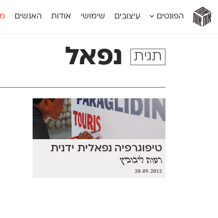
אות
אות
אות
אות
אות
הפונטים
עיצובים
שימושי
אודות
האנשים
מג
אות
אוונטה
אמביוולנטי קומפרסט
מוגרבי דיספל
אטלס
אמביוולנטי רחב
מוגרבי טקס
נפאל
תגית
אינדקס
אנומליה
מכמורת
אינדקס מונו
אסימון דו־לשוני
מכמורת מעו
אלמוני
אפק
מקומי
אלמוני צר
בר־לב
נוילנד
אמביוולנטי נורמל
גלוריה
סטנגה
אמביוולנטי צר
לוי
סינופסיס
טיפוגרפיה נפאלית ידנית
רעות ליבוביץ
20.09.2012