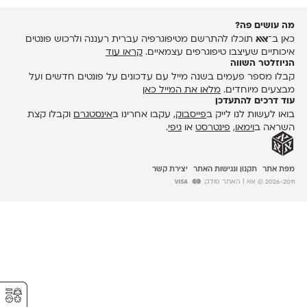
מה עושים פה?
כאן ב־
אאא
תוכלו להתרשם מטיפוגרפיה עברית רעננה ולרכוש פונטים
איכותיים שעיצבו טיפוגרפים עצמאיים.
קראו עוד
הניוזלטר השווה
קבלו מספר פעמים בשנה מייל עם עדכונים על פונטים חדשים ועל
מבצעים מיוחדים.
מלאו את המייל כאן
עוד דרכים להתעדכן
בואו לעשות לנו לייק ב
פייסבוק
, עקבו אחרינו ב
אינסטגרם
וקבלו קצת
השראה ב
וימאו
,
פינטרסט
או
גיפי
.
מפת אתר
תקנון ונגישות האתר
יצירת קשר
2026-2011 © אאא
| האתר סולק:
⚥︎