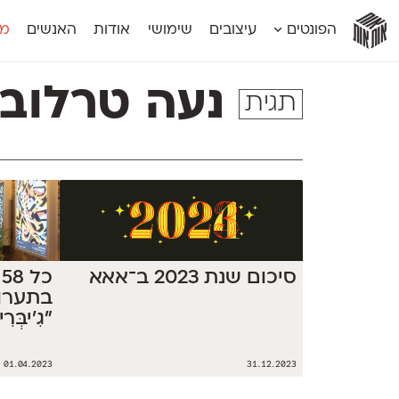
אות
אות
אות
אות
אות
הפונטים
עיצובים
שימושי
אודות
האנשים
מג
אות
אוונטה
אמביוולנטי קומפרסט
מוגרבי דיספל
אטלס
אמביוולנטי רחב
מוגרבי טקס
נעה טרלובס
תגית
אינדקס
אנומליה
מכמורת
אינדקס מונו
אסימון דו־לשוני
מכמורת מעו
אלמוני
אפק
מקומי
אלמוני צר
בר־לב
נוילנד
אמביוולנטי נורמל
גלוריה
סטנגה
אמביוולנטי צר
לוי
סינופסיס
סיכום שנת 2023 ב־אאא
כ
בתערו
״גִ'יבְ
01.04.2023
31.12.2023