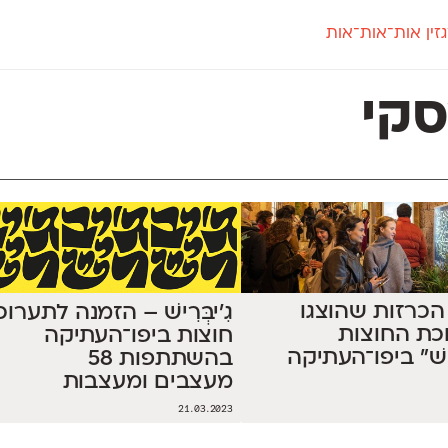
זין אות־אות־אות
חדש
חדש
יי
פלוני
קארמה
חדש
ט
פלוני יד
קדם סנס
קי
פלוני מעוגל
קדם סריף
פונ
גל
פלוני צר
קרוואן
בואו 
מטרי
פעמון
שלוק
הפ
פריימריז
תעמולה
פרנק־רי
פרנק־רי צר
ל 58 הכרזות שהוצגו
גִ'יבְּרִישׁ – הזמנה לתערו
כת החוצות
חוצות ביפו־העתיקה
ּרִישׁ״ ביפו־העתיקה
בהשתתפות 58
מעצבים ומעצבות
21.03.2023