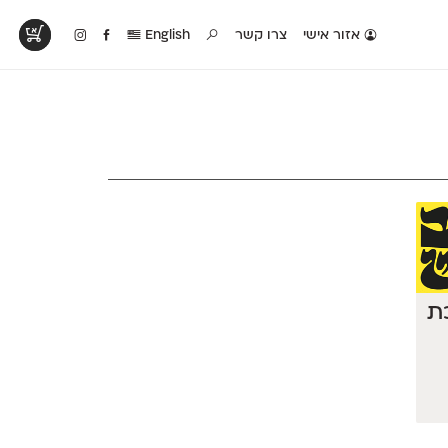
אזור אישי
צרו קשר
English
טים בפעולה
קטלוג להדפסה
טבלת השוואה
לראות עיצובים
לאלו שאוהבים לבחון
טבלה עם כל המאפיינים
פים שנעשו עם
פונטים על־גבי דף A4
של הפונטים שלנו זה
ונטים שלנו
לבן מולבן
לצד זה
כת