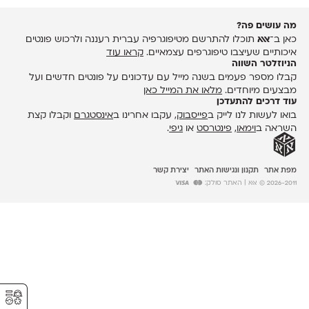
מה עושים פה?
כאן ב־
אאא
תוכלו להתרשם מטיפוגרפיה עברית רעננה ולרכוש פונטים
איכותיים שעיצבו טיפוגרפים עצמאיים.
קראו עוד
הניוזלטר השווה
קבלו מספר פעמים בשנה מייל עם עדכונים על פונטים חדשים ועל
מבצעים מיוחדים.
מלאו את המייל כאן
עוד דרכים להתעדכן
בואו לעשות לנו לייק ב
פייסבוק
, עקבו אחרינו ב
אינסטגרם
וקבלו קצת
השראה ב
וימאו
,
פינטרסט
או
גיפי
.
מפת אתר
תקנון ונגישות האתר
יצירת קשר
2026-2011 © אאא
| האתר סולק:
⚥︎