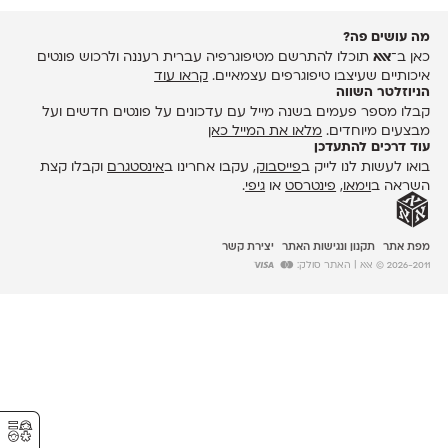
מה עושים פה?
כאן ב־
אאא
תוכלו להתרשם מטיפוגרפיה עברית רעננה ולרכוש פונטים
איכותיים שעיצבו טיפוגרפים עצמאיים.
קראו עוד
הניוזלטר השווה
קבלו מספר פעמים בשנה מייל עם עדכונים על פונטים חדשים ועל
מבצעים מיוחדים.
מלאו את המייל כאן
עוד דרכים להתעדכן
בואו לעשות לנו לייק ב
פייסבוק
, עקבו אחרינו ב
אינסטגרם
וקבלו קצת
השראה ב
וימאו
,
פינטרסט
או
גיפי
.
מפת אתר
תקנון ונגישות האתר
יצירת קשר
2026-2011 © אאא
| האתר סולק:
⚥︎