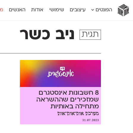
אות
אות
אות
אות
אות
הפונטים
עיצובים
שימושי
אודות
האנשים
מג
אות
אוונטה
אמביוולנטי קומפרסט
מוגרבי דיספל
אטלס
אמביוולנטי רחב
מוגרבי טקס
ניב כשר
תגית
אינדקס
אנומליה
מכמורת
אינדקס מונו
אסימון דו־לשוני
מכמורת מעו
אלמוני
אפק
מקומי
אלמוני צר
בר־לב
נוילנד
אמביוולנטי נורמל
גלוריה
סטנגה
אמביוולנטי צר
לוי
סינופסיס
8 חשבונות אינסטגרם
שמזכירים שההשראה
מתחילה באותיות
מערכת אות־אות־אות
31.07.2023