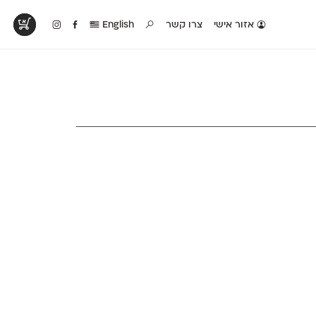
אזור אישי
צרו קשר
English
טים בפעולה
קטלוג להדפסה
טבלת השוואה
לראות עיצובים
לאלו שאוהבים לבחון
טבלה עם כל המאפיינים
פים שנעשו עם
פונטים על־גבי דף A4
של הפונטים שלנו זה
ונטים שלנו
לבן מולבן
לצד זה