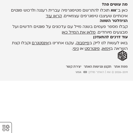
מה עושים פה?
כאן ב־
אאא
תוכלו להתרשם מטיפוגרפיה עברית רעננה ולרכוש פונטים
איכותיים שעיצבו טיפוגרפים עצמאיים.
קראו עוד
הניוזלטר השווה
קבלו מספר פעמים בשנה מייל עם עדכונים על פונטים חדשים ועל
מבצעים מיוחדים.
מלאו את המייל כאן
עוד דרכים להתעדכן
בואו לעשות לנו לייק ב
פייסבוק
, עקבו אחרינו ב
אינסטגרם
וקבלו קצת
השראה ב
וימאו
,
פינטרסט
או
גיפי
.
מפת אתר
תקנון ונגישות האתר
יצירת קשר
2026-2011 © אאא
| האתר סולק:
⚥︎