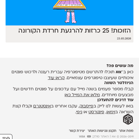
הזוכות! 25 כרזות להרגעת חרדת הקורונה
23.03.2020
מה עושים פה?
כאן ב־
אאא
תוכלו להתרשם מטיפוגרפיה עברית רעננה ולרכוש פונטים
איכותיים שעיצבו טיפוגרפים עצמאיים.
קראו עוד
הניוזלטר השווה
קבלו מספר פעמים בשנה מייל עם עדכונים על פונטים חדשים ועל
מבצעים מיוחדים.
מלאו את המייל כאן
עוד דרכים להתעדכן
בואו לעשות לנו לייק ב
פייסבוק
, עקבו אחרינו ב
אינסטגרם
וקבלו קצת
השראה ב
וימאו
,
פינטרסט
או
גיפי
.
מפת אתר
תקנון ונגישות האתר
יצירת קשר
2026-2011 © אאא
| האתר סולק: