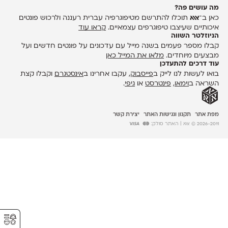
מה עושים פה?
כאן ב־
אאא
תוכלו להתרשם מטיפוגרפיה עברית רעננה ולרכוש פונטים
איכותיים שעיצבו טיפוגרפים עצמאיים.
קראו עוד
הניוזלטר השווה
קבלו מספר פעמים בשנה מייל עם עדכונים על פונטים חדשים ועל
מבצעים מיוחדים.
מלאו את המייל כאן
עוד דרכים להתעדכן
בואו לעשות לנו לייק ב
פייסבוק
, עקבו אחרינו ב
אינסטגרם
וקבלו קצת
השראה ב
וימאו
,
פינטרסט
או
גיפי
.
מפת אתר
תקנון ונגישות האתר
יצירת קשר
2026-2011 © אאא
| האתר סולק:
⚥︎