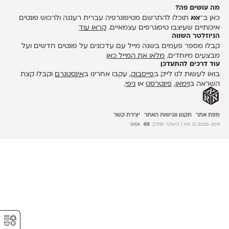
מה עושים פה?
כאן ב־
אאא
תוכלו להתרשם מטיפוגרפיה עברית רעננה ולרכוש פונטים
איכותיים שעיצבו טיפוגרפים עצמאיים.
קראו עוד
הניוזלטר השווה
קבלו מספר פעמים בשנה מייל עם עדכונים על פונטים חדשים ועל
מבצעים מיוחדים.
מלאו את המייל כאן
עוד דרכים להתעדכן
בואו לעשות לנו לייק ב
פייסבוק
, עקבו אחרינו ב
אינסטגרם
וקבלו קצת
השראה ב
וימאו
,
פינטרסט
או
גיפי
.
מפת אתר
תקנון ונגישות האתר
יצירת קשר
2026-2011 © אאא
| האתר סולק:
⚥︎