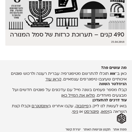
490 קנים – תערוכת כרזות של סמל המנורה
25.04.2018
מה עושים פה?
כאן ב־
אאא
תוכלו להתרשם מטיפוגרפיה עברית רעננה ולרכוש פונטים
איכותיים שעיצבו טיפוגרפים עצמאיים.
קראו עוד
הניוזלטר השווה
קבלו מספר פעמים בשנה מייל עם עדכונים על פונטים חדשים ועל
מבצעים מיוחדים.
מלאו את המייל כאן
עוד דרכים להתעדכן
בואו לעשות לנו לייק ב
פייסבוק
, עקבו אחרינו ב
אינסטגרם
וקבלו קצת
השראה ב
וימאו
,
פינטרסט
או
גיפי
.
מפת אתר
תקנון ונגישות האתר
יצירת קשר