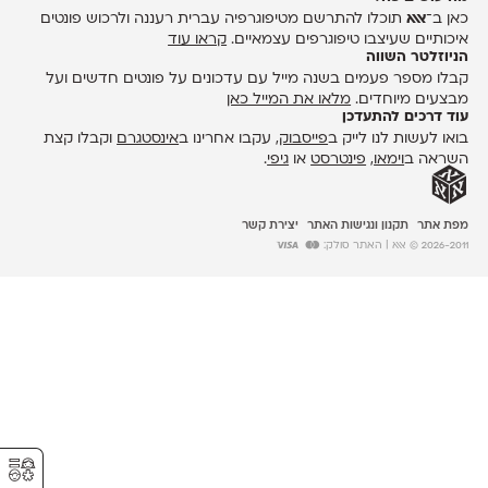
כאן ב־
אאא
תוכלו להתרשם מטיפוגרפיה עברית רעננה ולרכוש פונטים
איכותיים שעיצבו טיפוגרפים עצמאיים.
קראו עוד
הניוזלטר השווה
קבלו מספר פעמים בשנה מייל עם עדכונים על פונטים חדשים ועל
מבצעים מיוחדים.
מלאו את המייל כאן
עוד דרכים להתעדכן
בואו לעשות לנו לייק ב
פייסבוק
, עקבו אחרינו ב
אינסטגרם
וקבלו קצת
השראה ב
וימאו
,
פינטרסט
או
גיפי
.
מפת אתר
תקנון ונגישות האתר
יצירת קשר
2026-2011 © אאא
| האתר סולק:
⚥︎