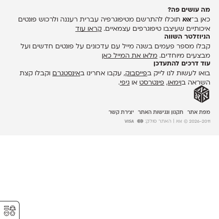
מה עושים פה?
כאן ב־
אאא
תוכלו להתרשם מטיפוגרפיה עברית רעננה ולרכוש פונטים
איכותיים שעיצבו טיפוגרפים עצמאיים.
קראו עוד
הניוזלטר השווה
קבלו מספר פעמים בשנה מייל עם עדכונים על פונטים חדשים ועל
מבצעים מיוחדים.
מלאו את המייל כאן
עוד דרכים להתעדכן
בואו לעשות לנו לייק ב
פייסבוק
, עקבו אחרינו ב
אינסטגרם
וקבלו קצת
השראה ב
וימאו
,
פינטרסט
או
גיפי
.
מפת אתר
תקנון ונגישות האתר
יצירת קשר
2026-2011 © אאא
| האתר סולק:
⚥︎