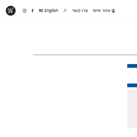
אזור אישי
צרו קשר
English
טים בפעולה
קטלוג להדפסה
טבלת השוואה
לראות עיצובים
לאלו שאוהבים לבחון
טבלה עם כל המאפיינים
פים שנעשו עם
פונטים על־גבי דף A4
של הפונטים שלנו זה
ונטים שלנו
לבן מולבן
לצד זה