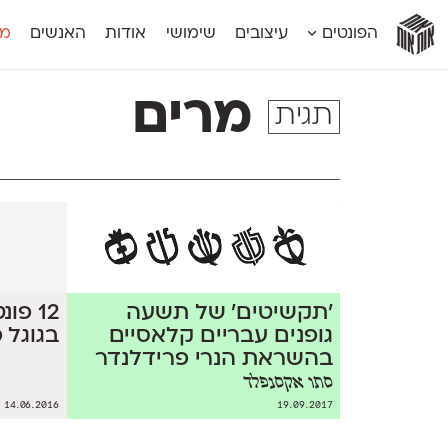
אות
אות
אות
אות
אות
הפונטים
עיצובים
שימושי
אודות
האנשים
מג
אות
אוונטה
אמביוולנטי קומפרסט
מוגרבי דיספל
אטלס
אמביוולנטי רחב
מוגרבי טקס
מרים
תגית
אינדקס
אנומליה
מכמורת
אינדקס מונו
אסימון דו־לשוני
מכמורת מעו
אלמוני
אפק
מקומי
אלמוני צר
בר־לב
נוילנד
אמביוולנטי נורמל
גלוריה
סטנגה
אמביוולנטי צר
לוי
סינופסיס
׳תקשיטים׳ של תשעה
12 פ
גופנים עבריים קלאסיים
בגוגל 
בהשראת הנרי פרידלנדר
סתו אקסנפלד
14.06.2016
19.09.2017