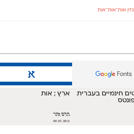
זין אות־אות־אות
חדש
חדש
יי
פלוני
קארמה
חדש
ט
פלוני יד
קדם סנס
פלוני מעוגל
קדם סריף
פונ
גל
פלוני צר
קרוואן
בואו 
מטרי
פעמון
שלוק
הפ
פריימריז
תעמולה
פרנק־רי
פרנק־רי צר
ונטים חינמיים בעברית
ארץ ; אות
פונטס
הדס זהר
08.05.2016