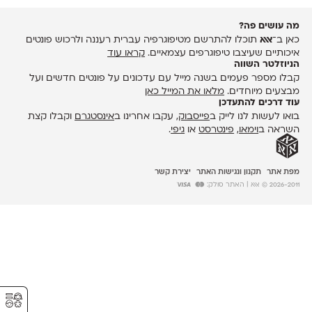
מה עושים פה?
כאן ב־
אאא
תוכלו להתרשם מטיפוגרפיה עברית רעננה ולרכוש פונטים
איכותיים שעיצבו טיפוגרפים עצמאיים.
קראו עוד
הניוזלטר השווה
קבלו מספר פעמים בשנה מייל עם עדכונים על פונטים חדשים ועל
מבצעים מיוחדים.
מלאו את המייל כאן
עוד דרכים להתעדכן
בואו לעשות לנו לייק ב
פייסבוק
, עקבו אחרינו ב
אינסטגרם
וקבלו קצת
השראה ב
וימאו
,
פינטרסט
או
גיפי
.
מפת אתר
תקנון ונגישות האתר
יצירת קשר
2026-2011 © אאא
| האתר סולק:
⚥︎