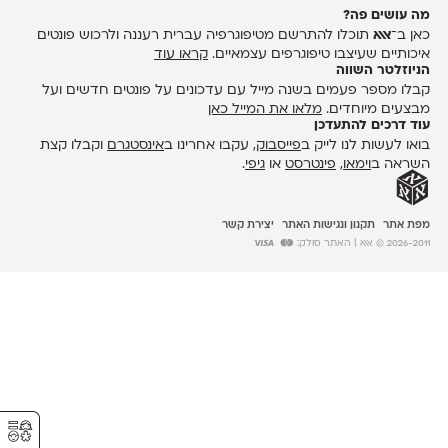
מה עושים פה?
כאן ב־
אאא
תוכלו להתרשם מטיפוגרפיה עברית רעננה ולרכוש פונטים
איכותיים שעיצבו טיפוגרפים עצמאיים.
קראו עוד
הניוזלטר השווה
קבלו מספר פעמים בשנה מייל עם עדכונים על פונטים חדשים ועל
מבצעים מיוחדים.
מלאו את המייל כאן
עוד דרכים להתעדכן
בואו לעשות לנו לייק ב
פייסבוק
, עקבו אחרינו ב
אינסטגרם
וקבלו קצת
השראה ב
וימאו
,
פינטרסט
או
גיפי
.
מפת אתר
תקנון ונגישות האתר
יצירת קשר
2026-2011 © אאא
| האתר סולק:
⚥︎