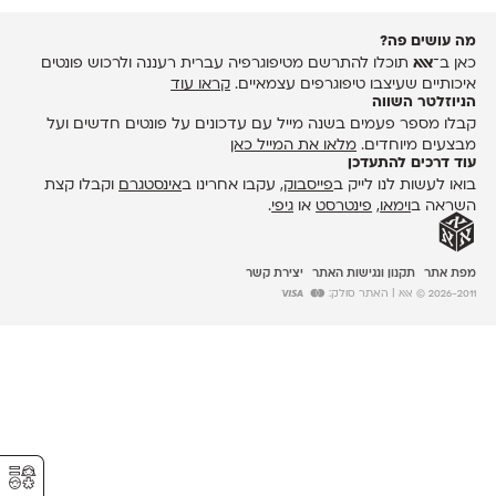
מה עושים פה?
כאן ב־
אאא
תוכלו להתרשם מטיפוגרפיה עברית רעננה ולרכוש פונטים
איכותיים שעיצבו טיפוגרפים עצמאיים.
קראו עוד
הניוזלטר השווה
קבלו מספר פעמים בשנה מייל עם עדכונים על פונטים חדשים ועל
מבצעים מיוחדים.
מלאו את המייל כאן
עוד דרכים להתעדכן
בואו לעשות לנו לייק ב
פייסבוק
, עקבו אחרינו ב
אינסטגרם
וקבלו קצת
השראה ב
וימאו
,
פינטרסט
או
גיפי
.
מפת אתר
תקנון ונגישות האתר
יצירת קשר
2026-2011 © אאא
| האתר סולק:
⚥︎