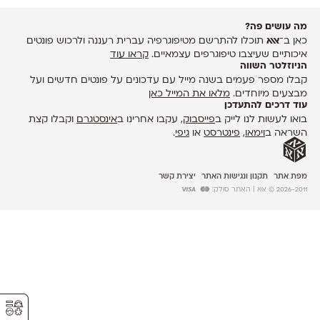
מה עושים פה?
כאן ב־
אאא
תוכלו להתרשם מטיפוגרפיה עברית רעננה ולרכוש פונטים
איכותיים שעיצבו טיפוגרפים עצמאיים.
קראו עוד
הניוזלטר השווה
קבלו מספר פעמים בשנה מייל עם עדכונים על פונטים חדשים ועל
מבצעים מיוחדים.
מלאו את המייל כאן
עוד דרכים להתעדכן
בואו לעשות לנו לייק ב
פייסבוק
, עקבו אחרינו ב
אינסטגרם
וקבלו קצת
השראה ב
וימאו
,
פינטרסט
או
גיפי
.
מפת אתר
תקנון ונגישות האתר
יצירת קשר
2026-2011 © אאא
| האתר סולק:
⚥︎