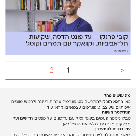
קובי פרנקו – על פונט הדסה, שקיעות
תל־אביביות, וקוואקר עם תמרים וקוטג׳
07.02.2012
2
1
<
מה עושים פה?
כאן ב־
אאא
תוכלו להתרשם מטיפוגרפיה עברית רעננה ולרכוש פונטים
איכותיים שעיצבו טיפוגרפים עצמאיים.
קראו עוד
הניוזלטר השווה
קבלו מספר פעמים בשנה מייל עם עדכונים על פונטים חדשים ועל
מבצעים מיוחדים.
מלאו את המייל כאן
עוד דרכים להתעדכן
בואו לעשות לנו לייק ב
פייסבוק
, עקבו אחרינו ב
אינסטגרם
וקבלו קצת