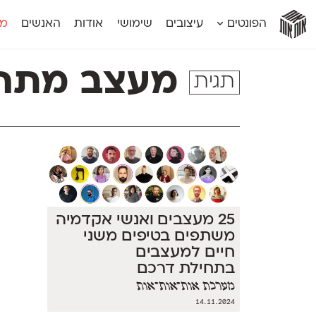
אות
אות
אות
אות
אות
הפונטים
עיצובים
שימושי
אודות
האנשים
מג
אות
אוונטה
אמביוולנטי קומפרסט
מוגרבי דיספל
אטלס
אמביוולנטי רחב
מוגרבי טקס
מעצב מתחי
תגית
אינדקס
אנומליה
מכמורת
אינדקס מונו
אסימון דו־לשוני
מכמורת מעו
אלמוני
אפק
מקומי
אלמוני צר
בר־לב
נוילנד
אמביוולנטי נורמל
גלוריה
סטנגה
אמביוולנטי צר
לוי
סינופסיס
25 מעצבים ואנשי אקדמיה
משתפים בטיפים משני
חיים למעצבים
בתחילת דרכם
מערכת אות־אות־אות
14.11.2024