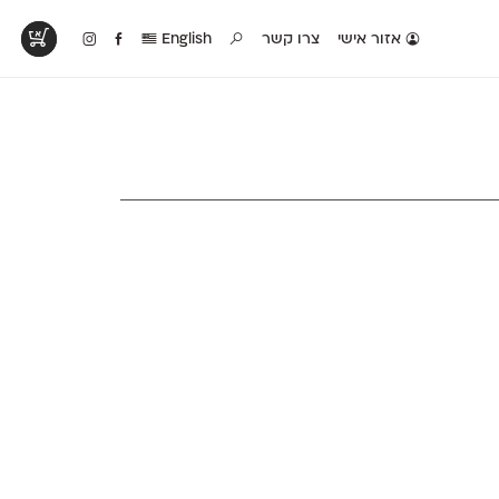
אזור אישי
צרו קשר
English
טים בפעולה
קטלוג להדפסה
טבלת השוואה
לראות עיצובים
לאלו שאוהבים לבחון
טבלה עם כל המאפיינים
פים שנעשו עם
פונטים על־גבי דף A4
של הפונטים שלנו זה
ונטים שלנו
לבן מולבן
לצד זה