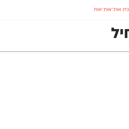
זין אות־אות־אות
חדש
חדש
יי
פלוני
קארמה
חדש
ט
פלוני יד
קדם סנס
ל
פלוני מעוגל
קדם סריף
פונ
גל
פלוני צר
קרוואן
בואו 
מטרי
פעמון
שלוק
הפ
פריימריז
תעמולה
פרנק־רי
פרנק־רי צר