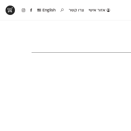
אזור אישי
צרו קשר
English
טים בפעולה
קטלוג להדפסה
טבלת השוואה
לראות עיצובים
לאלו שאוהבים לבחון
טבלה עם כל המאפיינים
פים שנעשו עם
פונטים על־גבי דף A4
של הפונטים שלנו זה
ונטים שלנו
לבן מולבן
לצד זה