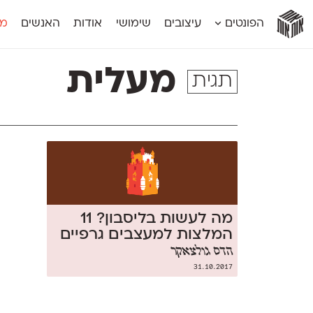
אות
אות
אות
אות
אות
הפונטים
עיצובים
שימושי
אודות
האנשים
מג
אות
אוונטה
אמביוולנטי קומפרסט
מוגרבי דיספל
אטלס
אמביוולנטי רחב
מוגרבי טקס
מעלית
תגית
אינדקס
אנומליה
מכמורת
אינדקס מונו
אסימון דו־לשוני
מכמורת מעו
אלמוני
אפק
מקומי
אלמוני צר
בר־לב
נוילנד
אמביוולנטי נורמל
גלוריה
סטנגה
אמביוולנטי צר
לוי
סינופסיס
מה לעשות בליסבון? 11
המלצות למעצבים גרפיים
הדס גולצאקר
31.10.2017