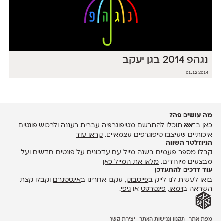
נגהפ 2014 בגן יעקב
01.12.2014
מה עושים פה?
כאן ב־
אאא
תוכלו להתרשם מטיפוגרפיה עברית רעננה ולרכוש פונטים
איכותיים שעיצבו טיפוגרפים עצמאיים.
קראו עוד
הניוזלטר השווה
קבלו מספר פעמים בשנה מייל עם עדכונים על פונטים חדשים ועל
מבצעים מיוחדים.
מלאו את המייל כאן
עוד דרכים להתעדכן
בואו לעשות לנו לייק ב
פייסבוק
, עקבו אחרינו ב
אינסטגרם
וקבלו קצת
השראה ב
וימאו
,
פינטרסט
או
גיפי
.
מפת אתר
תקנון ונגישות האתר
יצירת קשר