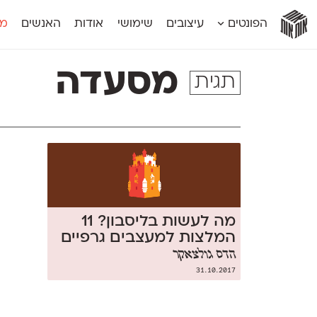
אות
אות
אות
אות
אות
הפונטים
עיצובים
שימושי
אודות
האנשים
מג
אות
אוונטה
אמביוולנטי קומפרסט
מוגרבי דיספל
אטלס
אמביוולנטי רחב
מוגרבי טקס
מסעדה
תגית
אינדקס
אנומליה
מכמורת
אינדקס מונו
אסימון דו־לשוני
מכמורת מעו
אלמוני
אפק
מקומי
אלמוני צר
בר־לב
נוילנד
אמביוולנטי נורמל
גלוריה
סטנגה
אמביוולנטי צר
לוי
סינופסיס
מה לעשות בליסבון? 11
המלצות למעצבים גרפיים
הדס גולצאקר
31.10.2017