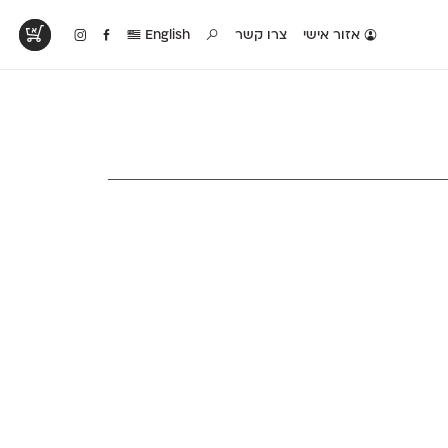
אזור אישי
צרו קשר
English
טים בפעולה
קטלוג להדפסה
טבלת השוואה
לראות עיצובים
לאלו שאוהבים לבחון
טבלה עם כל המאפיינים
פים שנעשו עם
פונטים על־גבי דף A4
של הפונטים שלנו זה
ונטים שלנו
לבן מולבן
לצד זה