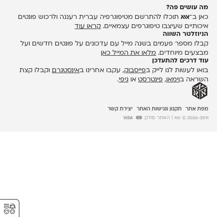
מה עושים פה?
כאן ב־
אאא
תוכלו להתרשם מטיפוגרפיה עברית רעננה ולרכוש פונטים
איכותיים שעיצבו טיפוגרפים עצמאיים.
קראו עוד
הניוזלטר השווה
קבלו מספר פעמים בשנה מייל עם עדכונים על פונטים חדשים ועל
מבצעים מיוחדים.
מלאו את המייל כאן
עוד דרכים להתעדכן
בואו לעשות לנו לייק ב
פייסבוק
, עקבו אחרינו ב
אינסטגרם
וקבלו קצת
השראה ב
וימאו
,
פינטרסט
או
גיפי
.
מפת אתר
תקנון ונגישות האתר
יצירת קשר
2026-2011 © אאא
| האתר סולק:
⚥︎