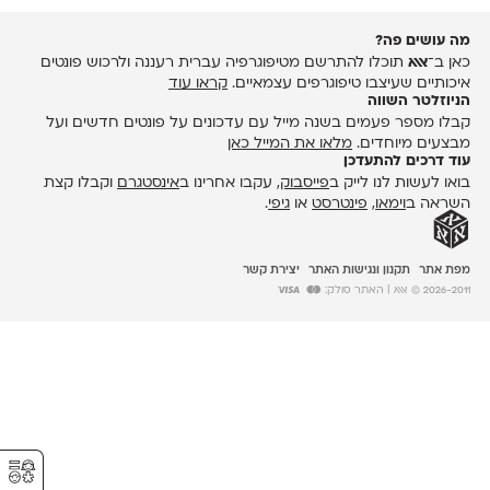
מה עושים פה?
כאן ב־
אאא
תוכלו להתרשם מטיפוגרפיה עברית רעננה ולרכוש פונטים
איכותיים שעיצבו טיפוגרפים עצמאיים.
קראו עוד
הניוזלטר השווה
קבלו מספר פעמים בשנה מייל עם עדכונים על פונטים חדשים ועל
מבצעים מיוחדים.
מלאו את המייל כאן
עוד דרכים להתעדכן
בואו לעשות לנו לייק ב
פייסבוק
, עקבו אחרינו ב
אינסטגרם
וקבלו קצת
השראה ב
וימאו
,
פינטרסט
או
גיפי
.
מפת אתר
תקנון ונגישות האתר
יצירת קשר
2026-2011 © אאא
| האתר סולק:
⚥︎