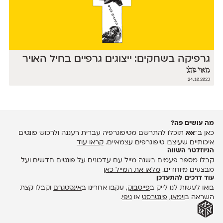
גרפיקה בשחקים: ייצוגים גרפיים בחיל האויר
מאי פלג
24.10.2023
מה עושים פה?
כאן ב־
אאא
תוכלו להתרשם מטיפוגרפיה עברית רעננה ולרכוש פונטים
איכותיים שעיצבו טיפוגרפים עצמאיים.
קראו עוד
הניוזלטר השווה
קבלו מספר פעמים בשנה מייל עם עדכונים על פונטים חדשים ועל
מבצעים מיוחדים.
מלאו את המייל כאן
עוד דרכים להתעדכן
בואו לעשות לנו לייק ב
פייסבוק
, עקבו אחרינו ב
אינסטגרם
וקבלו קצת
השראה ב
וימאו
,
פינטרסט
או
גיפי
.