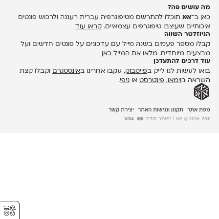
מה עושים פה?
כאן ב־
אאא
תוכלו להתרשם מטיפוגרפיה עברית רעננה ולרכוש פונטים
איכותיים שעיצבו טיפוגרפים עצמאיים.
קראו עוד
הניוזלטר השווה
קבלו מספר פעמים בשנה מייל עם עדכונים על פונטים חדשים ועל
מבצעים מיוחדים.
מלאו את המייל כאן
עוד דרכים להתעדכן
בואו לעשות לנו לייק ב
פייסבוק
, עקבו אחרינו ב
אינסטגרם
וקבלו קצת
השראה ב
וימאו
,
פינטרסט
או
גיפי
.
מפת אתר
תקנון ונגישות האתר
יצירת קשר
2026-2011 © אאא
| האתר סולק:
⚥︎