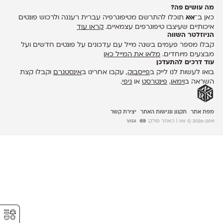
מה עושים פה?
כאן ב־
אאא
תוכלו להתרשם מטיפוגרפיה עברית רעננה ולרכוש פונטים
איכותיים שעיצבו טיפוגרפים עצמאיים.
קראו עוד
הניוזלטר השווה
קבלו מספר פעמים בשנה מייל עם עדכונים על פונטים חדשים ועל
מבצעים מיוחדים.
מלאו את המייל כאן
עוד דרכים להתעדכן
בואו לעשות לנו לייק ב
פייסבוק
, עקבו אחרינו ב
אינסטגרם
וקבלו קצת
השראה ב
וימאו
,
פינטרסט
או
גיפי
.
מפת אתר
תקנון ונגישות האתר
יצירת קשר
2026-2011 © אאא
| האתר סולק:
⚥︎