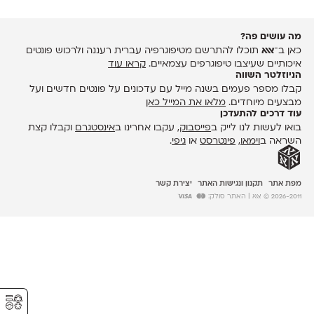
מה עושים פה?
כאן ב־
אאא
תוכלו להתרשם מטיפוגרפיה עברית רעננה ולרכוש פונטים
איכותיים שעיצבו טיפוגרפים עצמאיים.
קראו עוד
הניוזלטר השווה
קבלו מספר פעמים בשנה מייל עם עדכונים על פונטים חדשים ועל
מבצעים מיוחדים.
מלאו את המייל כאן
עוד דרכים להתעדכן
בואו לעשות לנו לייק ב
פייסבוק
, עקבו אחרינו ב
אינסטגרם
וקבלו קצת
השראה ב
וימאו
,
פינטרסט
או
גיפי
.
מפת אתר
תקנון ונגישות האתר
יצירת קשר
2026-2011 © אאא
| האתר סולק:
⚥︎