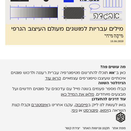
מילים עבריות למושגים מעולם העיצוב הגרפי
מיקה מידר
18.06.2020
מה עושים פה?
כאן ב־
אאא
תוכלו להתרשם מטיפוגרפיה עברית רעננה ולרכוש פונטים
איכותיים שעיצבו טיפוגרפים עצמאיים.
קראו עוד
הניוזלטר השווה
קבלו מספר פעמים בשנה מייל עם עדכונים על פונטים חדשים ועל
מבצעים מיוחדים.
מלאו את המייל כאן
עוד דרכים להתעדכן
בואו לעשות לנו לייק ב
פייסבוק
, עקבו אחרינו ב
אינסטגרם
וקבלו קצת
השראה ב
וימאו
,
פינטרסט
או
גיפי
.
מפת אתר
תקנון ונגישות האתר
יצירת קשר