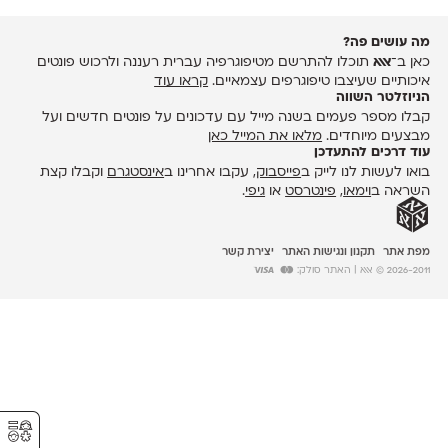
מה עושים פה?
כאן ב־
אאא
תוכלו להתרשם מטיפוגרפיה עברית רעננה ולרכוש פונטים
איכותיים שעיצבו טיפוגרפים עצמאיים.
קראו עוד
הניוזלטר השווה
קבלו מספר פעמים בשנה מייל עם עדכונים על פונטים חדשים ועל
מבצעים מיוחדים.
מלאו את המייל כאן
עוד דרכים להתעדכן
בואו לעשות לנו לייק ב
פייסבוק
, עקבו אחרינו ב
אינסטגרם
וקבלו קצת
השראה ב
וימאו
,
פינטרסט
או
גיפי
.
מפת אתר
תקנון ונגישות האתר
יצירת קשר
2026-2011 © אאא
| האתר סולק:
⚥︎