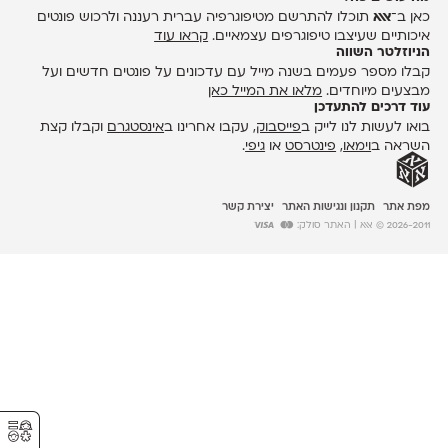
כאן ב־
אאא
תוכלו להתרשם מטיפוגרפיה עברית רעננה ולרכוש פונטים
איכותיים שעיצבו טיפוגרפים עצמאיים.
קראו עוד
הניוזלטר השווה
קבלו מספר פעמים בשנה מייל עם עדכונים על פונטים חדשים ועל
מבצעים מיוחדים.
מלאו את המייל כאן
עוד דרכים להתעדכן
בואו לעשות לנו לייק ב
פייסבוק
, עקבו אחרינו ב
אינסטגרם
וקבלו קצת
השראה ב
וימאו
,
פינטרסט
או
גיפי
.
מפת אתר
תקנון ונגישות האתר
יצירת קשר
2026-2011 © אאא
| האתר סולק:
⚥︎