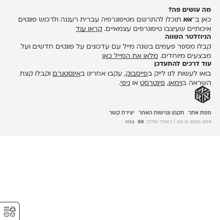
מה עושים פה?
כאן ב־
אאא
תוכלו להתרשם מטיפוגרפיה עברית רעננה ולרכוש פונטים
איכותיים שעיצבו טיפוגרפים עצמאיים.
קראו עוד
הניוזלטר השווה
קבלו מספר פעמים בשנה מייל עם עדכונים על פונטים חדשים ועל
מבצעים מיוחדים.
מלאו את המייל כאן
עוד דרכים להתעדכן
בואו לעשות לנו לייק ב
פייסבוק
, עקבו אחרינו ב
אינסטגרם
וקבלו קצת
השראה ב
וימאו
,
פינטרסט
או
גיפי
.
מפת אתר
תקנון ונגישות האתר
יצירת קשר
2026-2011 © אאא
| האתר סולק:
⚥︎