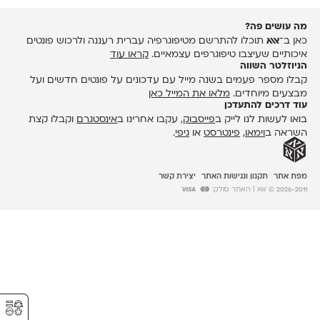
מה עושים פה?
כאן ב־
אאא
תוכלו להתרשם מטיפוגרפיה עברית רעננה ולרכוש פונטים
איכותיים שעיצבו טיפוגרפים עצמאיים.
קראו עוד
הניוזלטר השווה
קבלו מספר פעמים בשנה מייל עם עדכונים על פונטים חדשים ועל
מבצעים מיוחדים.
מלאו את המייל כאן
עוד דרכים להתעדכן
בואו לעשות לנו לייק ב
פייסבוק
, עקבו אחרינו ב
אינסטגרם
וקבלו קצת
השראה ב
וימאו
,
פינטרסט
או
גיפי
.
מפת אתר
תקנון ונגישות האתר
יצירת קשר
2026-2011 © אאא
| האתר סולק:
⚥︎